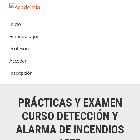
Saltar
Saltar
Saltar
a
al
al
Academia
Clúster
la
contenido
pie
Inicio
de
navegación
principal
de
Seguretat
Empieza aquí
principal
página
Contra
Profesores
Incendis
Acceder
Inscripción
PRÁCTICAS Y EXAMEN
CURSO DETECCIÓN Y
ALARMA DE INCENDIOS