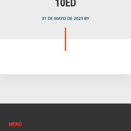
10ED
31 DE MAYO DE 2023
BY
Footer
MENÚ