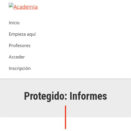
Saltar
Saltar
Saltar
a
al
al
Academia
Clúster
la
contenido
pie
Inicio
de
navegación
principal
de
Seguretat
Empieza aquí
principal
página
Contra
Profesores
Incendis
Acceder
Inscripción
Protegido: Informes