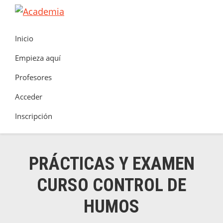
Saltar
Saltar
Saltar
a
al
al
Academia
Clúster
la
contenido
pie
Inicio
de
navegación
principal
de
Seguretat
Empieza aquí
principal
página
Contra
Profesores
Incendis
Acceder
Inscripción
PRÁCTICAS Y EXAMEN
CURSO CONTROL DE
HUMOS