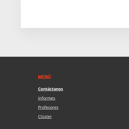
Footer
MENÚ
Contáctanos
Informes
Profesores
Clúster