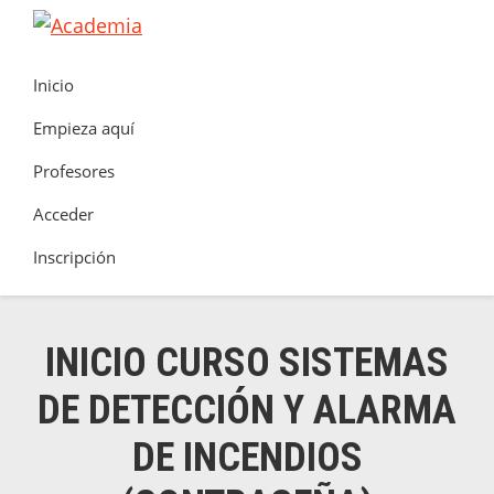
Saltar
Saltar
Saltar
a
al
al
Academia
Clúster
la
contenido
pie
Inicio
de
navegación
principal
de
Seguretat
Empieza aquí
principal
página
Contra
Profesores
Incendis
Acceder
Inscripción
INICIO CURSO SISTEMAS
DE DETECCIÓN Y ALARMA
DE INCENDIOS