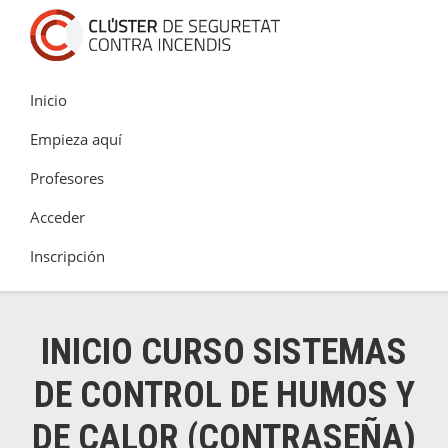
Saltar
Saltar
Saltar
a
al
al
Academia
la
contenido
pie
Clúster
navegación
principal
de
Inicio
de
principal
página
Seguretat
Empieza aquí
Contra
Profesores
Incendis
Acceder
Inscripción
INICIO CURSO SISTEMAS
DE CONTROL DE HUMOS Y
DE CALOR (CONTRASEÑA)