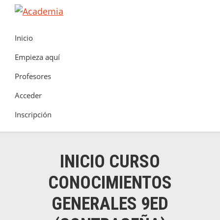
Saltar
Saltar
Saltar
a
al
al
Academia
Clúster
la
contenido
pie
Inicio
de
navegación
principal
de
Seguretat
Empieza aquí
principal
página
Contra
Profesores
Incendis
Acceder
Inscripción
INICIO CURSO
CONOCIMIENTOS
GENERALES 9ED