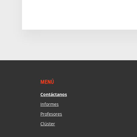
Footer
MENÚ
Contáctanos
Informes
Profesores
Clúster