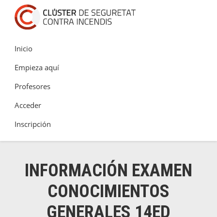
Saltar
Saltar
Saltar
a
al
al
Academia
la
contenido
pie
Clúster
navegación
principal
de
Inicio
de
principal
página
Seguretat
Empieza aquí
Contra
Profesores
Incendis
Acceder
Inscripción
INFORMACIÓN EXAMEN
CONOCIMIENTOS
GENERALES 14ED