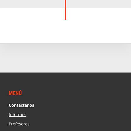
Footer
MENÚ
Contáctanos
Informes
Profesores