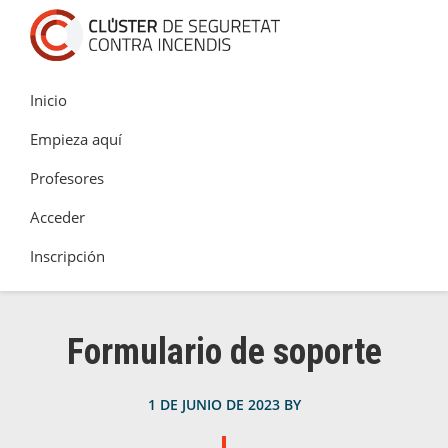
Saltar
Saltar
Saltar
a
al
al
Academia
la
contenido
pie
Clúster
navegación
principal
de
Inicio
de
principal
página
Seguretat
Empieza aquí
Contra
Profesores
Incendis
Acceder
Inscripción
Formulario de soporte
1 DE JUNIO DE 2023
BY